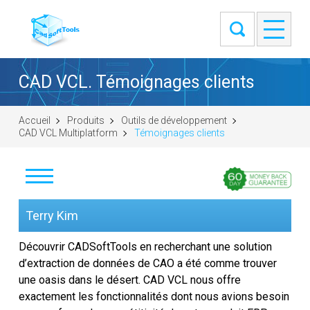
CAD VCL. Témoignages clients
Accueil
Produits
Outils de développement
CAD VCL Multiplatform
Témoignages clients
Télécharger
Terry Kim
Acheter
Découvrir CADSoftTools en recherchant une solution
d’extraction de données de CAO a été comme trouver
Poser une question
une oasis dans le désert. CAD VCL nous offre
exactement les fonctionnalités dont nous avions besoin
Témoignages clients