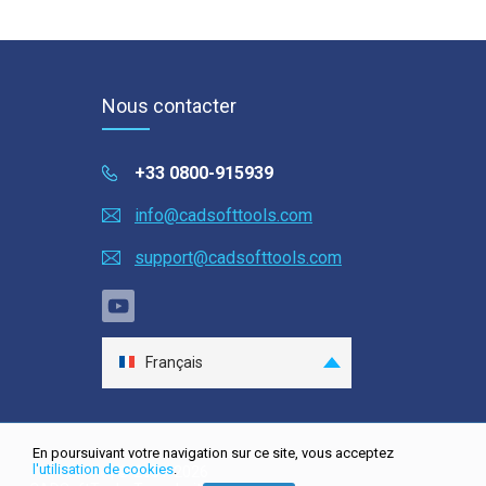
Nous contacter
+33 0800-915939
info@cadsofttools.com
support@cadsofttools.com
Français
English
Deutsch
En poursuivant votre navigation sur ce site, vous acceptez
日本語
l'utilisation de cookies
.
Plan du site
| © 2001-2026