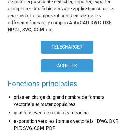
d'ajouter la possibilité d'afficher, importer, exporter
Choix de SDK
et imprimer des fichiers à votre application ou sur la
page web. Le composant prend en charge les
EULA
différents formats, y compris
AutoCAD DWG
,
DXF
,
HPGL
,
SVG
,
CGM
, etc.
TELECHARGER
ACHETER
Fonctions principales
prise en charge du grand nombre de formats
vectoriels et raster populaires
qualité élevée de rendu des dessins
exportation vers les formats vectoriels : DWG, DXF,
PLT, SVG, CGM, PDF