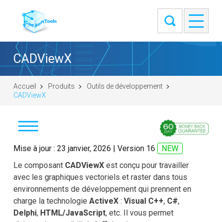
CADViewX
Accueil
Produits
Outils de développement
CADViewX
Télécharger
Mise à jour : 23 janvier, 2026 | Version 16
NEW
Le composant
CADViewX
est conçu pour travailler
Acheter
avec les graphiques vectoriels et raster dans tous
environnements de développement qui prennent en
Poser une question
charge la technologie
ActiveX
:
Visual C++
,
C#
,
Delphi
,
HTML/JavaScript
, etc. Il vous permet
Témoignages clients