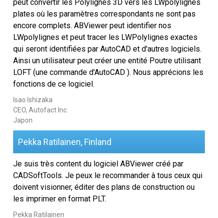
peut convertir les Polylignes 3D vers les LWpolylignes
Didacticiels
plates où les paramètres correspondants ne sont pas
encore complets. ABViewer peut identifier nos
Témoignages clients
LWpolylignes et peut tracer les LWPolylignes exactes
qui seront identifiées par AutoCAD et d'autres logiciels.
FAQ
Ainsi un utilisateur peut créer une entité Poutre utilisant
LOFT (une commande d'AutoCAD ). Nous apprécions les
Aide
fonctions de ce logiciel.
EULA
Isao Ishizaka
CEO, Autofact Inc.
Japon
Pekka Ratilainen, Finland
Je suis très content du logiciel ABViewer créé par
CADSoftTools. Je peux le recommander à tous ceux qui
doivent visionner, éditer des plans de construction ou
les imprimer en format PLT.
Pekka Ratilainen