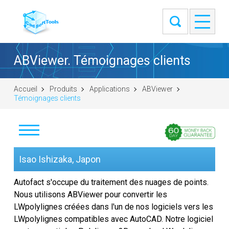
ABViewer. Témoignages clients
Accueil
Produits
Applications
ABViewer
Témoignages clients
Télécharger
Isao Ishizaka, Japon
Acheter
Autofact s'occupe du traitement des nuages de points.
Nous utilisons ABViewer pour convertir les
Poser une question
LWpolylignes créées dans l'un de nos logiciels vers les
LWpolylignes compatibles avec AutoCAD. Notre logiciel
Captures d'écran