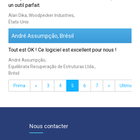
un outil parfait.
Alan Dika, Woodpecker Industries,
États-Unis
André Assumpção, Brésil
Tout est OK ! Ce logiciel est excellent pour nous !
André Assumpção,
Equilibrata Recuperação de Estruturas Ltda.,
Brésil
Prima
«
3
4
5
6
7
»
Ultima
Nous contacter