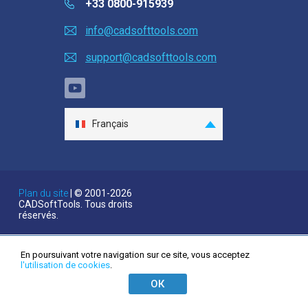
Captures d'écran
+33 0800-915939
Didacticiels
info@cadsofttools.com
support@cadsofttools.com
Témoignages clients
FAQ
Aide
Français
English
EULA
Deutsch
日本語
Plan du site
| © 2001-2026
CADSoftTools. Tous droits
Español
réservés.
Italiano
한국어
En poursuivant votre navigation sur ce site, vous acceptez
l'utilisation de cookies
.
Nederlands
ОК
Português