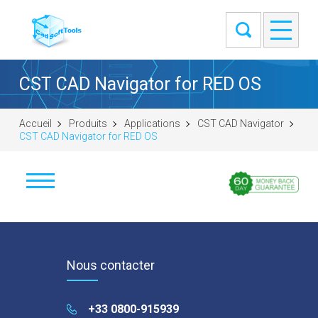
CST CAD Navigator for RED OS
Accueil
Produits
Applications
CST CAD Navigator
CST CAD Navigator for RED OS
Télécharger
Windows (64-bit)
macOS (universal DMG)
Nous contacter
Linux (.tar.gz 64-bit)
Linux (.deb 64-bit)
+33 0800-915939