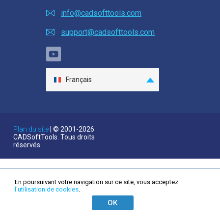
Linux (.rpm 64-bit)
info@cadsofttools.com
Acheter
support@cadsofttools.com
Poser une question
Témoignages clients
Français
Aide
English
Deutsch
EULA
日本語
Plan du site
| © 2001-2026
CADSoftTools. Tous droits
Español
réservés.
Italiano
한국어
En poursuivant votre navigation sur ce site, vous acceptez
Nederlands
l'utilisation de cookies
.
Português
ОК
中国