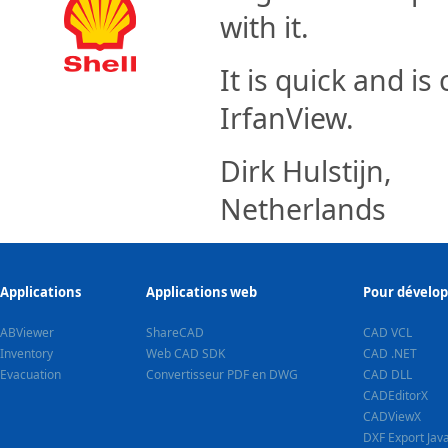
with it.
It is quick and is
IrfanView.
Dirk Hulstijn,
Netherlands
Applications
Applications web
Pour dévelo
ABViewer
ShareCAD
CAD VCL
Inventory
Web CAD SDK
CAD .NET
Evacuation
Convertisseur PDF en DWG
CAD DLL
CADEditorX
CADViewX
DXF Export Jav