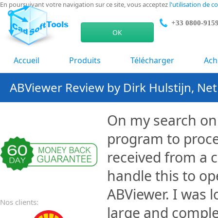
En poursuivant votre navigation sur ce site, vous acceptez
l'utilisation de c
+33 0800-915
ОК
Accueil
Produits
Télécharger
Ach
ABViewer Review by Dirk Hulstijn, Ne
On my search on 
program to proce
received from a 
handle this to op
ABViewer. I was 
Nos clients:
large and complex