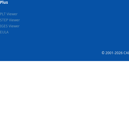
Plus
PLT Viewer
STEP Viewer
IGES Viewer
EULA
© 2001-2026 CADS