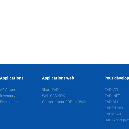
Applications
Applications web
Pour dévelo
ABViewer
ShareCAD
CAD VCL
Inventory
Web CAD SDK
CAD .NET
Evacuation
Convertisseur PDF en DWG
CAD DLL
CADEditorX
CADViewX
DXF Export Jav